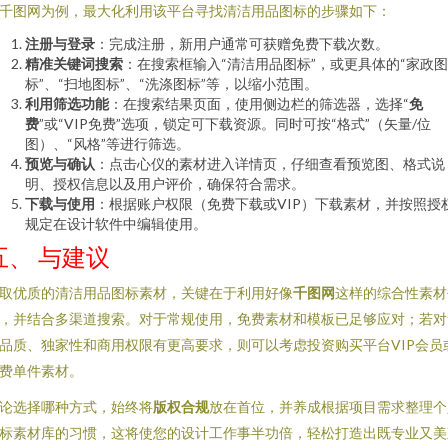
千图网为例，最大化利用该平台寻找清洁用品图标的步骤如下：
注册与登录
：完成注册，新用户通常可获赠免费下载次数。
精准关键词搜索
：在搜索框输入“清洁用品图标”，或更具体的“家政图
标”、“扫地图标”、“洗涤图标”等，以缩小范围。
利用筛选功能
：在搜索结果页面，使用侧边栏的筛选器，选择“
免
费
”或“VIP免费”选项，锁定可下载资源。同时可按“格式”（矢量/位
图）、“风格”等进行筛选。
预览与确认
：点击心仪的素材进入详情页，仔细查看预览图、格式说
明、授权信息以及用户评价，确保符合需求。
下载与使用
：根据账户权限（免费下载或VIP）下载素材，并按照授
规定在设计软件中编辑使用。
五、 与建议
取优质的清洁用品图标素材，关键在于利用好像
千图网
这样的综合性素材
，并结合多渠道搜索。对于常规使用，免费素材和模板已足够应对；若对
品质、独家性和商用权限有更高要求，则可以考虑投资购买平台VIP会员
费单件素材。
论选择哪种方式，始终将
版权合规
放在首位，并养成根据项目需求整理个
标素材库的习惯，这将使您的设计工作事半功倍，轻松打造出既专业又美