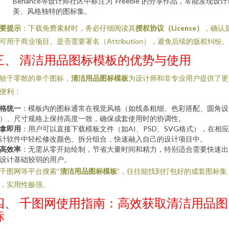
Behance等设计师社区中标注为“Freebie”的分享作品，常能发现设计
美、风格独特的图标集。
要提示
：下载免费素材时，务必仔细阅读其
授权协议（License）
，确认
可用于商业项目、是否需要署名（Attribution），避免后续的版权纠纷。
三、 清洁用品图标模板的优势与使用
较于零散的单个图标，
清洁用品图标模板
为设计师和非专业用户提供了更
便利：
格统一
：模板内的图标通常在视觉风格（如线条粗细、色彩搭配、圆角设
）、尺寸规格上保持高度一致，确保成套使用时的协调性。
拿即用
：用户可以直接下载模板文件（如AI、PSD、SVG格式），在相
计软件中轻松修改颜色、拆分组合，快速融入自己的设计项目中。
高效率
：无需从零开始绘制，节省大量时间和精力，特别适合需要快速出
设计基础较弱的用户。
千图网等平台搜索“
清洁用品图标模板
”，往往能找到打包好的成套图标集
，实用性极强。
四、 千图网使用指南：高效获取清洁用品图
标