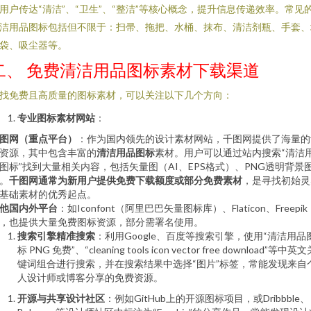
用户传达“清洁”、“卫生”、“整洁”等核心概念，提升信息传递效率。常见
洁用品图标包括但不限于：扫帚、拖把、水桶、抹布、清洁剂瓶、手套、
袋、吸尘器等。
二、 免费清洁用品图标素材下载渠道
找免费且高质量的图标素材，可以关注以下几个方向：
专业图标素材网站
：
图网（重点平台）
：作为国内领先的设计素材网站，千图网提供了海量的
资源，其中包含丰富的
清洁用品图标
素材。用户可以通过站内搜索“清洁
图标”找到大量相关内容，包括矢量图（AI、EPS格式）、PNG透明背景
。
千图网通常为新用户提供免费下载额度或部分免费素材
，是寻找初始灵
基础素材的优秀起点。
他国内外平台
：如Iconfont（阿里巴巴矢量图标库）、Flaticon、Freepik
，也提供大量免费图标资源，部分需署名使用。
搜索引擎精准搜索
：利用Google、百度等搜索引擎，使用“清洁用品
标 PNG 免费”、“cleaning tools icon vector free download”等中英
键词组合进行搜索，并在搜索结果中选择“图片”标签，常能发现来自
人设计师或博客分享的免费资源。
开源与共享设计社区
：例如GitHub上的开源图标项目，或Dribbble、