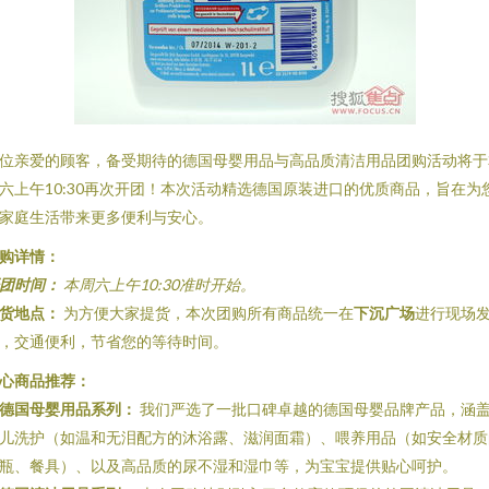
位亲爱的顾客，备受期待的德国母婴用品与高品质清洁用品团购活动将于
六上午10:30再次开团！本次活动精选德国原装进口的优质商品，旨在为
家庭生活带来更多便利与安心。
购详情：
团时间：
本周六上午10:30准时开始。
货地点：
为方便大家提货，本次团购所有商品统一在
下沉广场
进行现场
，交通便利，节省您的等待时间。
心商品推荐：
德国母婴用品系列：
我们严选了一批口碑卓越的德国母婴品牌产品，涵
儿洗护（如温和无泪配方的沐浴露、滋润面霜）、喂养用品（如安全材质
瓶、餐具）、以及高品质的尿不湿和湿巾等，为宝宝提供贴心呵护。