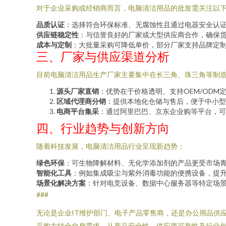
对于企业采购或经销商而言，电脑清洁用品的批发需关注以
品质认证
：选择符合环保标准、无腐蚀性且通过电器安全认
供应链稳定性
：与信誉良好的厂家或大型供应商合作，确保
成本与定制
：大批量采购可降低单价，部分厂家支持品牌定
三、厂家与供应渠道分析
目前电脑清洁用品生产厂家主要集中在长三角、珠三角等制
源头厂家直销
：优势在于价格透明、支持OEM/ODM
区域代理商分销
：提供本地化仓储与售后，便于中小型
电商平台集采
：通过阿里巴巴、京东企业购等平台，可
四、行业趋势与创新方向
随着科技发展，电脑清洁用品行业呈现新趋势：
绿色环保
：可生物降解材料、无化学添加剂的产品更受市场
智能化工具
：例如集成吸尘与紫外消毒功能的便携设备，提
场景化解决方案
：针对电竞设备、数据中心服务器等特定场
###
无论是企业IT维护部门、电子产品零售商，还是办公用品供
采购方结合自身需求，从产品安全性、供应商可靠性及行业